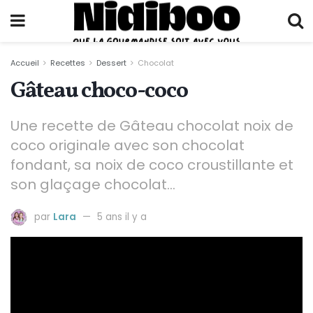
Accueil
Recettes
Dessert
Chocolat
Gâteau choco-coco
Une recette de Gâteau chocolat noix de
coco originale avec son chocolat
fondant, sa noix de coco croustillante et
son glaçage chocolat...
par
Lara
5 ans il y a