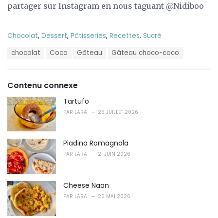
partager sur Instagram en nous taguant @Nidiboo
C
Chocolat
,
Dessert
,
Pâtisseries
,
Recettes
,
Sucré
a
T
t
chocolat
Coco
Gâteau
Gâteau choco-coco
a
e
g
g
s
o
Contenu connexe
:
r
i
Tartufo
e
PAR
LARA
25 JUILLET 2026
s
:
Piadina Romagnola
PAR
LARA
21 JUIN 2026
Cheese Naan
PAR
LARA
25 MAI 2026