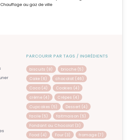
Chauffage au gaz de ville
PARCOURIR PAR TAGS / INGRÉDIENTS
s
biscuits
(8)
brioche
(5)
euner
Cake
(6)
chocolat
(46)
Coco
(4)
Cookies
(4)
crème
(4)
Crêpes
(4)
Cupcakes
(5)
Dessert
(4)
facile
(5)
faitmaison
(5)
Fondant au Chocolat
(3)
es
Food
(4)
Four
(3)
fromage
(7)