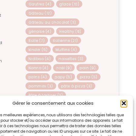
Gaufres
(4)
glace
(10)
Gâteau
(12)
t
Gâteau au chocolat
(3)
génoise
(4)
Healthy
(9)
Italie
(7)
italienne
(21)
od
kinder
(5)
Muffins
(4)
Nidiboo
(4)
noisettes
(3)
n
Nonno
(4)
noël
(9)
pain
(9)
pains
(4)
papy
(5)
pizza
(5)
pommes
(3)
pâte à pizza
(3)
Pâte à tartiner
(3)
Gérer le consentement aux cookies
pépites de chocolat
(5)
recette
(6)
 les meilleures expériences, nous utilisons des technologies telles que
 pour stocker et/ou accéder aux informations des appareils. Le fait
Recettes Italiennes
(22)
sucre
(3)
r à ces technologies nous permettra de traiter des données telles
ortement de navigation ou les ID uniques sur ce site. Le fait de ne
sucré
(3)
Tiramisu
(6)