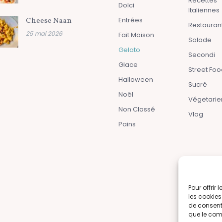
Recettes
Dolci
Italiennes
Entrées
Cheese Naan
Restauran
25 mai 2026
Fait Maison
Salade
Gelato
Secondi
Glace
Street Fo
Halloween
Sucré
Noël
Végetarie
Non Classé
Vlog
Pains
Pour offrir
les cookies
de consenti
que le comp