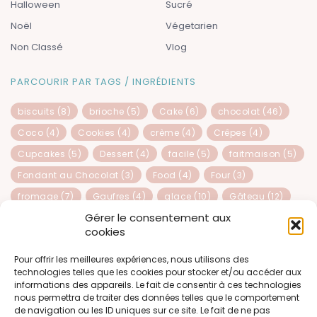
Halloween
Sucré
Noël
Végetarien
Non Classé
Vlog
PARCOURIR PAR TAGS / INGRÉDIENTS
biscuits
(8)
brioche
(5)
Cake
(6)
chocolat
(46)
Coco
(4)
Cookies
(4)
crème
(4)
Crêpes
(4)
Cupcakes
(5)
Dessert
(4)
facile
(5)
faitmaison
(5)
Fondant au Chocolat
(3)
Food
(4)
Four
(3)
fromage
(7)
Gaufres
(4)
glace
(10)
Gâteau
(12)
Gérer le consentement aux
Gâteau au chocolat
(3)
génoise
(4)
Healthy
(9)
cookies
Italie
(7)
italienne
(21)
kinder
(5)
Muffins
(4)
Pour offrir les meilleures expériences, nous utilisons des
Nidiboo
(4)
noisettes
(3)
Nonno
(4)
noël
(9)
technologies telles que les cookies pour stocker et/ou accéder aux
pain
(9)
pains
(4)
papy
(5)
pizza
(5)
informations des appareils. Le fait de consentir à ces technologies
nous permettra de traiter des données telles que le comportement
pommes
(3)
pâte à pizza
(3)
Pâte à tartiner
(3)
de navigation ou les ID uniques sur ce site. Le fait de ne pas