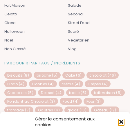
Fait Maison
Salade
Gelato
Secondi
Glace
Street Food
Halloween
Sucré
Noël
Végetarien
Non Classé
Vlog
PARCOURIR PAR TAGS / INGRÉDIENTS
biscuits
(8)
brioche
(5)
Cake
(6)
chocolat
(46)
Coco
(4)
Cookies
(4)
crème
(4)
Crêpes
(4)
Cupcakes
(5)
Dessert
(4)
facile
(5)
faitmaison
(5)
Fondant au Chocolat
(3)
Food
(4)
Four
(3)
fromage
(7)
Gaufres
(4)
glace
(10)
Gâteau
(12)
Gérer le consentement aux
Gâteau au chocolat
(3)
génoise
(4)
Healthy
(9)
cookies
Italie
(7)
italienne
(21)
kinder
(5)
Muffins
(4)